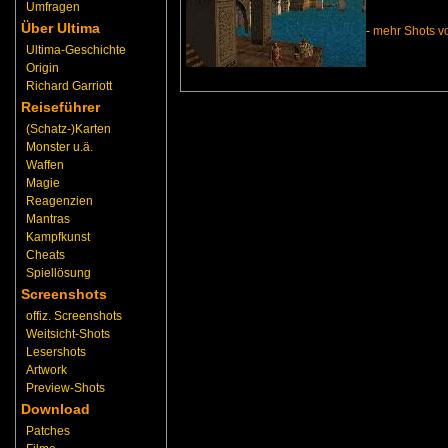
Umfragen
Über Ultima
-
mehr Shots vo
Ultima-Geschichte
Origin
Richard Garriott
Reiseführer
(Schatz-)Karten
Monster u.ä.
Waffen
Magie
Reagenzien
Mantras
Kampfkunst
Cheats
Spiellösung
Screenshots
offiz. Screenshots
Weitsicht-Shots
Lesershots
Artwork
Preview-Shots
Download
Patches