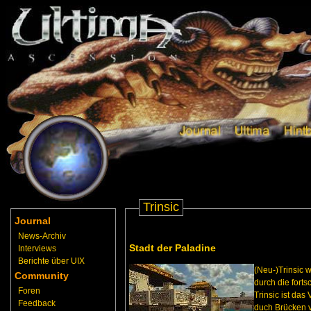
Trinsic
Journal
News-Archiv
Stadt der Paladine
Interviews
Berichte über UIX
(Neu-)Trinsic 
Community
durch die fort
Foren
Trinsic ist das
Feedback
duch Brücken v